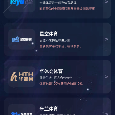
华体会官方版网站登录入口
工会园地
岁寒情深暖人心 新春慰
岁寒情深暖人心 新春慰问送关怀——华体
发布时间：
2
岁寒情深暖人心，新春慰问送关怀
（中国）党委书记、董事长、湘投能
节“送温暖”走访慰问，代表集团党