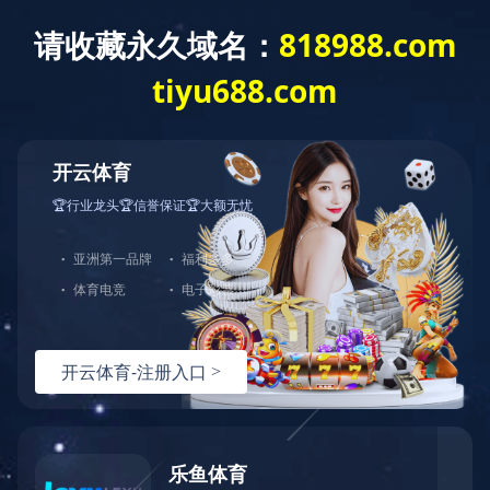
华体会官方版网站登录入口
华体会官方版网
（中国）