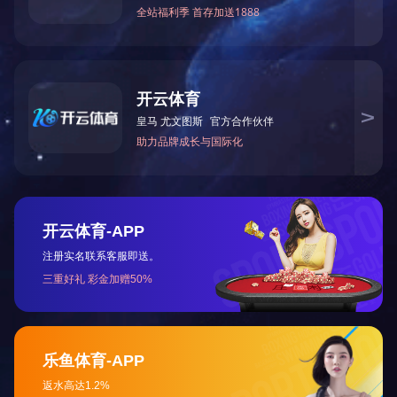
走访慰问中，韩智广与困难职工
鼓励大家坚定生活信心，保持坚强乐
动，做好困难职工及其家庭的帮扶工
服务和良好的工作环境，更好地增强
集团经营管理部部长王明恒，华体
科等参加慰问活动。
【本文标签】: