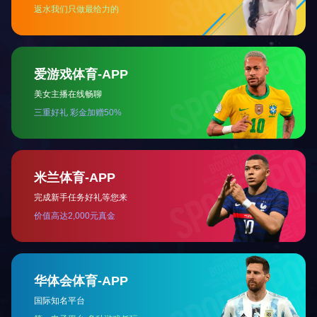
关于公司
关于公司
湖南省长沙市天心区芙蓉中路三段142号光
大 发展大厦B座27楼
领导介绍
(86)0731-88789290(公司电话)
组织结构
发展历程
(86)0731-88789296(投资者电话)
发展战略
hnfz@jnqqjf01.com
华体会官方版网站登录入
410015
口
荣誉资质