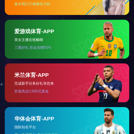
了益沅公司关于
华体会官方版
2021-10-15 16:5
2021年9月2
旗下湖南沅江琼
会官方版网站登
关于公司