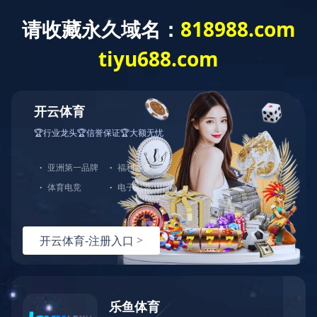
华体会官方版网站登录入口
华体会官方版网
（中国）