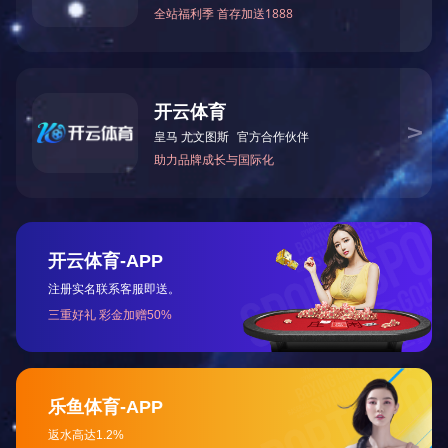
遇“荐”好书，
2024-05-06 15:0
“春色恰如许，
小组于4月29
蟒电公司职工食
2024-04-15 08:5
蟒电公司以引导
与省总工会、省
营造“快乐工作
2024-03-21 08:4
3月9日，鸟儿巢