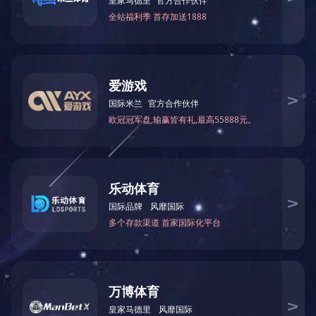
岁寒情深暖人心
问活动
2025-01-23 08:2
岁寒情深暖人心
董事长、湘投能源
职工送去组织关
华体会官方版
2024-06-27 15:1
6月24日，共
完成团委组建选
要议程和选举办