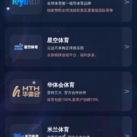
华体会官方版网站登录入口
工会园地
寒冬送温暖 
2026-02-04 11:4
寒冬送温暖，关
国） （以下简称
去组织关怀和温
华体会官方版
2025-03-07 09:0
为传承和弘扬雷
华体会（中国）
委特别为孩子们