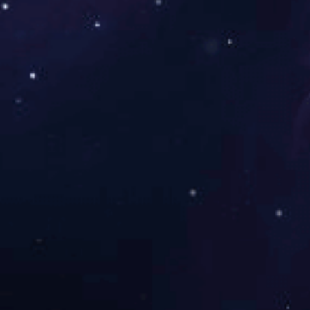
清流映党旗 实干践初心——发展新能源党支部开展“守护河道生态”主题党…
12-02
华体会官方版网站登录入口-华体会（中国）资金财务部党支部与证券事务部党支部联合开展“传承红色基因 砥…
10-31
华体会官方版网站登录入口-华体会（中国）纪检审计部党支部与益沅公司党支部开展党建联学联建活动
08-29