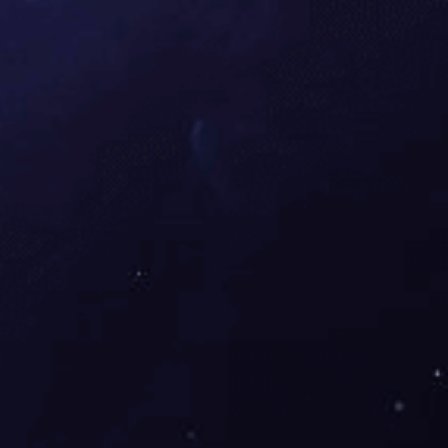
金融业务
工会园地
更多 +
寒冬送温暖 关怀暖人心——陈景鸿一行
04
赴华体会官方版网站登录入口-华体会
（中国）开展春节前慰问活动
寒冬送温暖，关怀暖人心。1月30日，集团党委
2026-02
委员、副总经理、总法律顾问陈景鸿一行…
华体会官方版网站登录入口-华体会（中国）团委开展学雷锋志愿服务活动
03-07
岁寒情深暖人心 新春慰问送关怀——华体会官方版网站登录入口-华体会（中国）开展2025年春节“送温暖”走…
01-23
华体会官方版网站登录入口-华体会（中国）圆满完成团委组建选举工作 同步开展安全生产月主题团日活动
06-27
遇“荐”好书，“读”享芬芳--华体会官方版网站登录入口-华体会（中国）青年读书小组开展读书分享交流会…
05-06