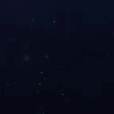
华体会官方版网站登录入
业
口
域
公司要闻
发
一线传真
能
产业关注
自
业
媒体报道
金
通知公告
登录入
机制砂项目专题
发展人物