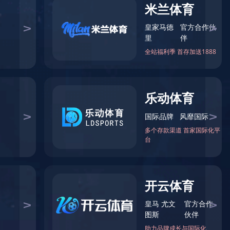
更多 +
今日股价
05-11
）召开安全生产大
华体会官方版网站登录入口-华体会
（中国）（000722.SZ）
会（中国）召开安全生
习贯彻习近平总书记
0.12
8.37
+1.45%
华体会官方版网站登录入口-华体会（中国）召开“挺膺担当·发展有我”青年座谈会
04-30
涨停：9.08
跌停：7.43
2021-12-20 10:22:39
华体会官方版网站登录入口-华体会（中国）完成董事、高级管理人员换届选举
04-28
04-27
华体会官方版网站登录入口-华体会（中国）赴凤滩水力发电厂学习交流
04-27
公司开展合规管理与法律风险防控专题培训 筑牢高质量发展合规防线
04-09