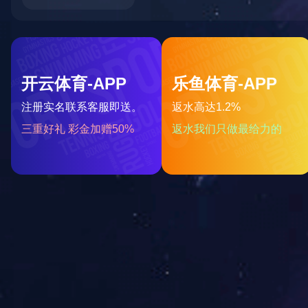
口-华体会（中国） （以下简称“公司”）在27楼
会议室以现场表决与网络投票相结合方式召开2
25年度…
详细内容 
通知公告
更多 +
华体会官方版网站登录入口-华体会（
株洲航电（空洲水电站）扩
某屋顶分布式光伏项目可行性
某屋顶分布式光伏项目建
株洲航电（空洲水电站）
株洲航电枢纽200T坝顶门机轨道梁检测服务询价公告