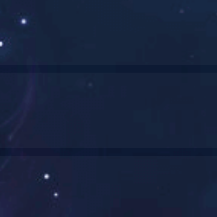
公司要闻
华体会官方版网站登录入口-华体会（中国
排查大整治工作动员部署会…
5月7日下午，华体会官方版网站登录入口-华体
产大排查大整治工作动员部署会议，会议深入学
关于安全生产的重要指示…
刘志刚赴新收购四家电站调研 全力推进电站平稳接管
…