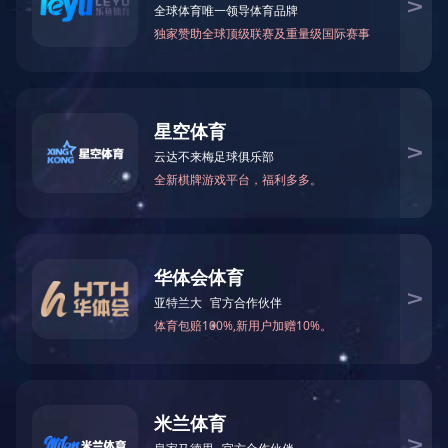
华体会官方版网站登录入口
支部风采
追寻红色足迹 赓续精神
追寻红色足迹 赓续
发布时间：
20
近期，发展新能源党支部组织党员
活动。党员们通过参观故居、聆听革
担当。
泛黄的书信、简陋的生活用具、
段文字、每一件文物都让党员们深受
党誓词。“我志愿加入中国共产党，
叩击着每位党员的心灵，再次唤醒了