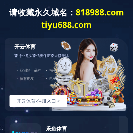
华体会官方版网站登录入口
华体会官方版网
（中国）