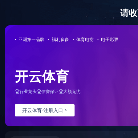
华体会官方版网站登录入口
华体会官
（中国）