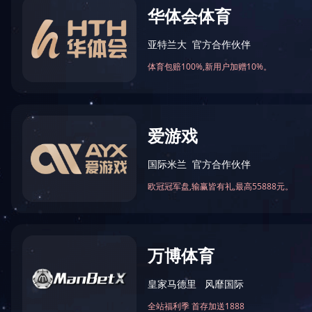
投资者关系
公司公告
华体会官方版网站登录入口-华体会
支付现金购
华体会官方版网站登录入口-华体会（中国
暨关联交易之标的资产过户情况的法律意见书.p
【本文标签】: