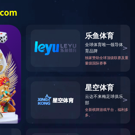
站登录
党的建
业务领
投资者关
旗下企
设
域
系
业