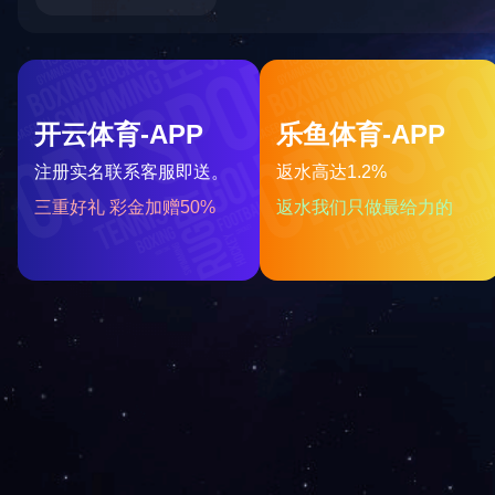
关于公司
关于公司
湖南省长沙市天心区芙蓉中路三段142号光
大 发展大厦B座27楼
领导介绍
(86)0731-88789290(公司电话)
组织结构
发展历程
(86)0731-88789296(投资者电话)
发展战略
hnfz@jnqqjf01.com
华体会官方版网站登录入
410015
口
荣誉资质